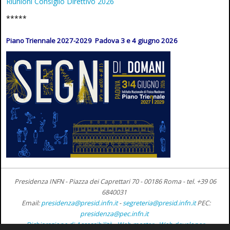
Riunioni Consiglio Direttivo 2026
*****
Piano Triennale 2027-2029 Padova 3 e 4 giugno 2026
Presidenza INFN - Piazza dei Caprettari 70 - 00186 Roma -
tel. +39 06
6840031
Email:
presidenza@presid.infn.it
-
segreteria@presid.infn.it
PEC:
presidenza@pec.infn.it
Dichiarazione di Accessibilità
-
Web master
-
Web developer