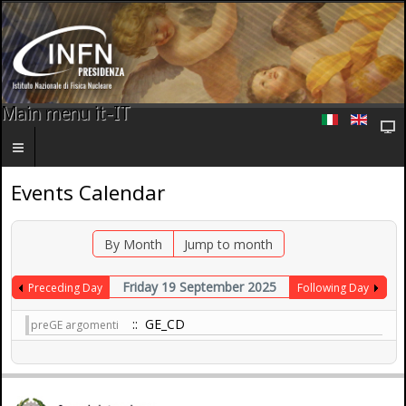
Main menu it-IT
Events Calendar
By Month
Jump to month
Friday 19 September 2025
Preceding Day
Following Day
:: GE_CD
preGE argomenti