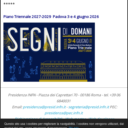
*****
Piano Triennale 2027-2029 Padova 3 e 4 giugno 2026
Presidenza INFN - Piazza dei Caprettari 70 - 00186 Roma -
tel. +39 06
6840031
Email:
presidenza@presid.infn.it
-
segreteria@presid.infn.it
PEC:
presidenza@pec.infn.it
Dichiarazione di Accessibilità
-
Web master
-
Web developer
Questo sito usa i cookies per migliorare la navigabilità. I cookies non vengono utilizzati, dai
gestori del sito, come strumento di tracciamento.
Più info