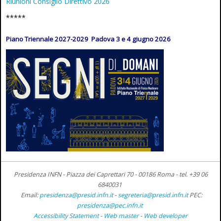
Riunioni Consiglio Direttivo 2026
*****
Piano Triennale 2027-2029 Padova 3 e 4 giugno 2026
Presidenza INFN - Piazza dei Caprettari 70 - 00186 Roma -
tel. +39 06
6840031
Email:
presidenza@presid.infn.it
-
segreteria@presid.infn.it
PEC:
presidenza@pec.infn.it
Accessibility Statement
-
Web master
-
Web developer