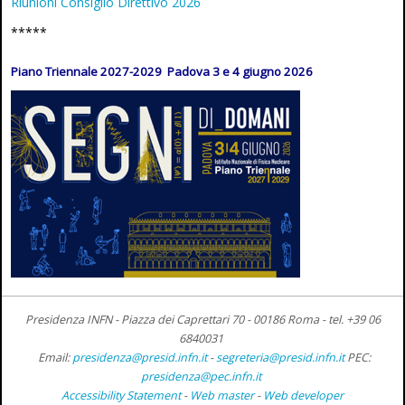
Riunioni Consiglio Direttivo 2026
*****
Piano Triennale 2027-2029 Padova 3 e 4 giugno 2026
Presidenza INFN - Piazza dei Caprettari 70 - 00186 Roma -
tel. +39 06
6840031
Email:
presidenza@presid.infn.it
-
segreteria@presid.infn.it
PEC:
presidenza@pec.infn.it
Accessibility Statement
-
Web master
-
Web developer