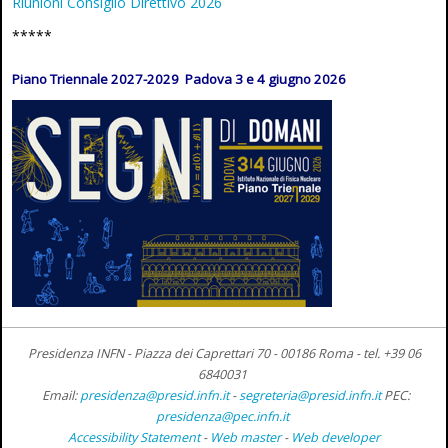
Riunioni Consiglio Direttivo 2026
*****
Piano Triennale 2027-2029 Padova 3 e 4 giugno 2026
Presidenza INFN - Piazza dei Caprettari 70 - 00186 Roma -
tel. +39 06
6840031
Email:
presidenza@presid.infn.it
-
segreteria@presid.infn.it
PEC:
presidenza@pec.infn.it
Accessibility Statement
-
Web master
-
Web developer