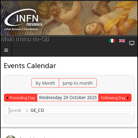
Main menu en-GB
Events Calendar
By Month
Jump to month
Wednesday 29 October 2025
Preceding Day
Following Day
:: GE_CD
preGE