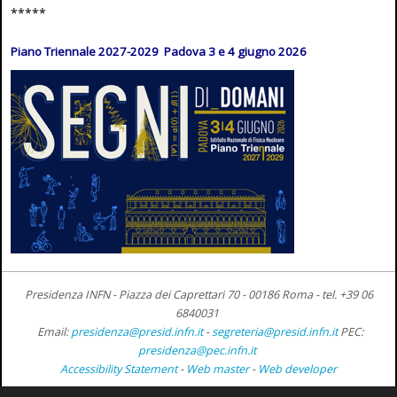
*****
Piano Triennale 2027-2029 Padova 3 e 4 giugno 2026
Presidenza INFN - Piazza dei Caprettari 70 - 00186 Roma -
tel. +39 06
6840031
Email:
presidenza@presid.infn.it
-
segreteria@presid.infn.it
PEC:
presidenza@pec.infn.it
Accessibility Statement
-
Web master
-
Web developer