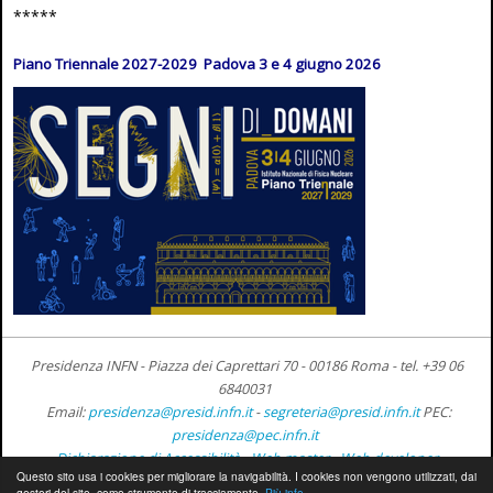
*****
Piano Triennale 2027-2029 Padova 3 e 4 giugno 2026
Presidenza INFN - Piazza dei Caprettari 70 - 00186 Roma -
tel. +39 06
6840031
Email:
presidenza@presid.infn.it
-
segreteria@presid.infn.it
PEC:
presidenza@pec.infn.it
Dichiarazione di Accessibilità
-
Web master
-
Web developer
Questo sito usa i cookies per migliorare la navigabilità. I cookies non vengono utilizzati, dai
gestori del sito, come strumento di tracciamento.
Più info