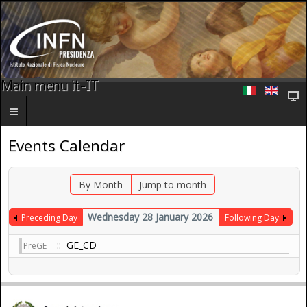
Main menu it-IT
Events Calendar
By Month
Jump to month
Wednesday 28 January 2026
Preceding Day
Following Day
:: GE_CD
PreGE