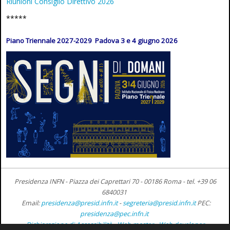
Riunioni Consiglio Direttivo 2026
*****
Piano Triennale 2027-2029 Padova 3 e 4 giugno 2026
Presidenza INFN - Piazza dei Caprettari 70 - 00186 Roma -
tel. +39 06
6840031
Email:
presidenza@presid.infn.it
-
segreteria@presid.infn.it
PEC:
presidenza@pec.infn.it
Dichiarazione di Accessibilità
-
Web master
-
Web developer