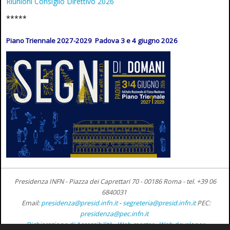
Riunioni Consiglio Direttivo 2026
*****
Piano Triennale 2027-2029 Padova 3 e 4 giugno 2026
Presidenza INFN - Piazza dei Caprettari 70 - 00186 Roma -
tel. +39 06
6840031
Email:
presidenza@presid.infn.it
-
segreteria@presid.infn.it
PEC:
presidenza@pec.infn.it
Dichiarazione di Accessibilità
-
Web master
-
Web developer