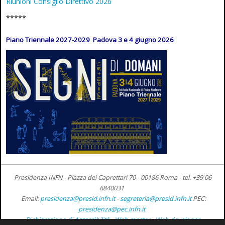
Riunioni Consiglio Direttivo 2026
*****
Piano Triennale 2027-2029 Padova 3 e 4 giugno 2026
Presidenza INFN - Piazza dei Caprettari 70 - 00186 Roma -
tel. +39 06
6840031
Email:
presidenza@presid.infn.it
-
segreteria@presid.infn.it
PEC:
presidenza@pec.infn.it
Dichiarazione di Accessibilità
-
Web master
-
Web developer