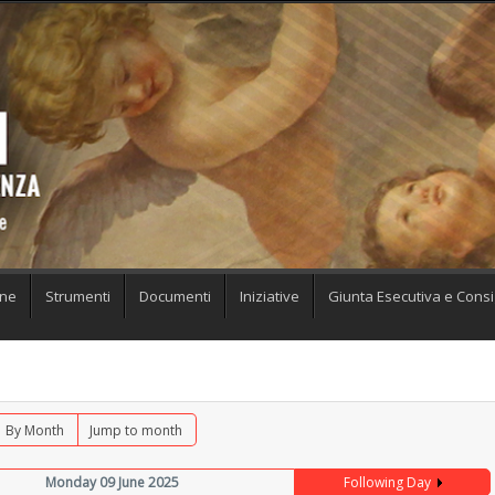
one
Strumenti
Documenti
Iniziative
Giunta Esecutiva e Consig
By Month
Jump to month
Monday 09 June 2025
Following Day