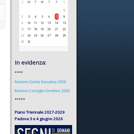
S
M
T
W
T
F
S
1
2
3
4
5
6
7
8
9
10
11
12
13
14
15
16
17
18
19
20
21
22
23
24
25
26
27
28
29
30
31
In evidenza:
****
Riunioni Giunta Esecutiva 2026
Riunioni Consiglio Direttivo 2026
*****
Piano Triennale 2027-2029
Padova 3 e 4 giugno 2026