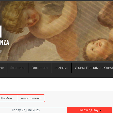
one
Strumenti
Documenti
Iniziative
Giunta Esecutiva e Consig
By Month
Jump to month
Friday 27 June 2025
Following Day