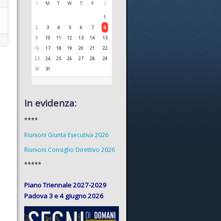
S
M
T
W
T
F
S
1
2
3
4
5
6
7
8
9
10
11
12
13
14
15
16
17
18
19
20
21
22
23
24
25
26
27
28
29
30
31
In evidenza:
****
Riunioni Giunta Esecutiva 2026
Riunioni Consiglio Direttivo 2026
*****
Piano Triennale 2027-2029
Padova 3 e 4 giugno 2026