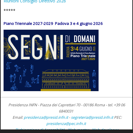
Riunioni Consiglio Direttivo 2026
*****
Piano Triennale 2027-2029 Padova 3 e 4 giugno 2026
Presidenza INFN - Piazza dei Caprettari 70 - 00186 Roma -
tel. +39 06
6840031
Email:
presidenza@presid.infn.it
-
segreteria@presid.infn.it
PEC:
presidenza@pec.infn.it
Dichiarazione di Accessibilità
-
Web master
-
Web developer