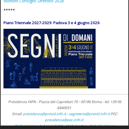
Riunioni Consiglio Direttivo 2026
*****
Piano Triennale 2027-2029 Padova 3 e 4 giugno 2026
Presidenza INFN - Piazza dei Caprettari 70 - 00186 Roma -
tel. +39 06
6840031
Email:
presidenza@presid.infn.it
-
segreteria@presid.infn.it
PEC:
presidenza@pec.infn.it
Dichiarazione di Accessibilità
-
Web master
-
Web developer