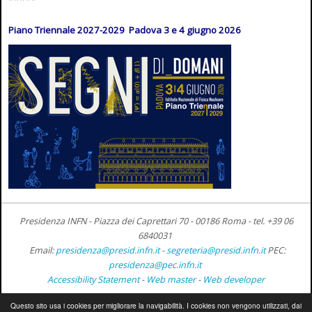
Piano Triennale 2027-2029 Padova 3 e 4 giugno 2026
Presidenza INFN - Piazza dei Caprettari 70 - 00186 Roma -
tel. +39 06
6840031
Email:
presidenza@presid.infn.it
-
segreteria@presid.infn.it
PEC:
presidenza@pec.infn.it
Accessibility Statement
-
Web master
-
Web developer
Questo sito usa i cookies per migliorare la navigabilità. I cookies non vengono utilizzati, dai