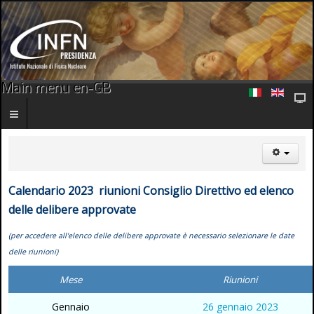
Main menu en-GB
Calendario
2023 riunioni Consiglio Direttivo ed elenco
delle delibere approvate
(per accedere all'elenco delle delibere approvate è necessario selezionare le date
delle riunioni)
Mese
Riunioni
Gennaio
26 gennaio 2023