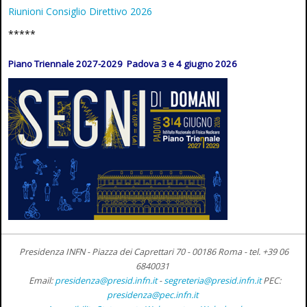
Riunioni Consiglio Direttivo 2026
*****
Piano Triennale 2027-2029 Padova 3 e 4 giugno 2026
Presidenza INFN - Piazza dei Caprettari 70 - 00186 Roma -
tel. +39 06
6840031
Email:
presidenza@presid.infn.it
-
segreteria@presid.infn.it
PEC:
presidenza@pec.infn.it