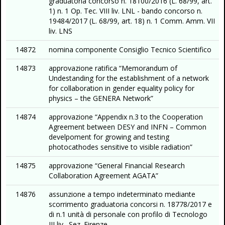
graduatoria concorso n. 18100/2016 (L. 68/99, art.
1) n. 1 Op. Tec. VIII liv. LNL - bando concorso n.
19484/2017 (L. 68/99, art. 18) n. 1 Comm. Amm. VII
liv. LNS
14872
nomina componente Consiglio Tecnico Scientifico
14873
approvazione ratifica “Memorandum of
Undestanding for the establishment of a network
for collaboration in gender equality policy for
physics – the GENERA Network”
14874
approvazione “Appendix n.3 to the Cooperation
Agreement between DESY and INFN – Common
develpoment for growing and testing
photocathodes sensitive to visible radiation”
14875
approvazione “General Financial Research
Collaboration Agreement AGATA”
14876
assunzione a tempo indeterminato mediante
scorrimento graduatoria concorsi n. 18778/2017 e
di n.1 unità di personale con profilo di Tecnologo
III liv., Sez. Firenze