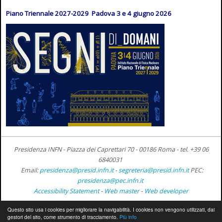
Piano Triennale 2027-2029 Padova 3 e 4 giugno 2026
Presidenza INFN - Piazza dei Caprettari 70 - 00186 Roma -
tel. +39 06
6840031
Email:
presidenza@presid.infn.it
-
segreteria@presid.infn.it
PEC:
presidenza@pec.infn.it
Accessibility Statement
-
Web master
-
Web developer
Questo sito usa i cookies per migliorare la navigabilità. I cookies non vengono utilizzati, dai
gestori del sito, come strumento di tracciamento.
Più info