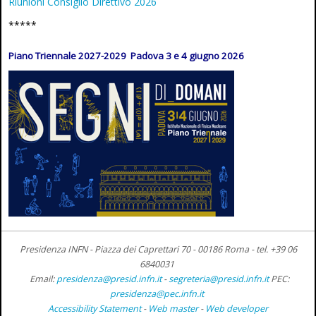
Riunioni Consiglio Direttivo 2026
*****
Piano Triennale 2027-2029 Padova 3 e 4 giugno 2026
Presidenza INFN - Piazza dei Caprettari 70 - 00186 Roma -
tel. +39 06
6840031
Email:
presidenza@presid.infn.it
-
segreteria@presid.infn.it
PEC:
presidenza@pec.infn.it
Accessibility Statement
-
Web master
-
Web developer