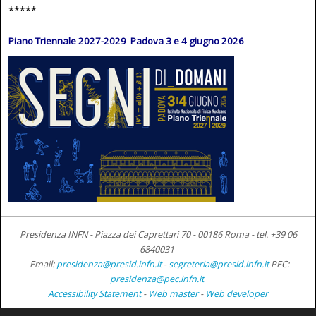
*****
Piano Triennale 2027-2029 Padova 3 e 4 giugno 2026
Presidenza INFN - Piazza dei Caprettari 70 - 00186 Roma -
tel. +39 06
6840031
Email:
presidenza@presid.infn.it
-
segreteria@presid.infn.it
PEC:
presidenza@pec.infn.it
Accessibility Statement
-
Web master
-
Web developer