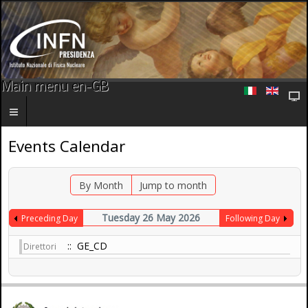
Main menu en-GB
Events Calendar
By Month
Jump to month
Tuesday 26 May 2026
Preceding Day
Following Day
:: GE_CD
Direttori