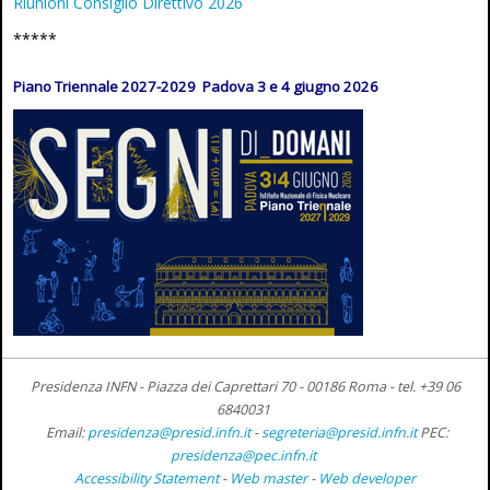
Riunioni Consiglio Direttivo 2026
*****
Piano Triennale 2027-2029 Padova 3 e 4 giugno 2026
Presidenza INFN - Piazza dei Caprettari 70 - 00186 Roma -
tel. +39 06
6840031
Email:
presidenza@presid.infn.it
-
segreteria@presid.infn.it
PEC:
presidenza@pec.infn.it
Accessibility Statement
-
Web master
-
Web developer