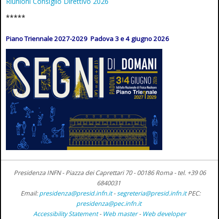
Riunioni Consiglio Direttivo 2026
*****
Piano Triennale 2027-2029 Padova 3 e 4 giugno 2026
Presidenza INFN - Piazza dei Caprettari 70 - 00186 Roma -
tel. +39 06
6840031
Email:
presidenza@presid.infn.it
-
segreteria@presid.infn.it
PEC:
presidenza@pec.infn.it
Accessibility Statement
-
Web master
-
Web developer