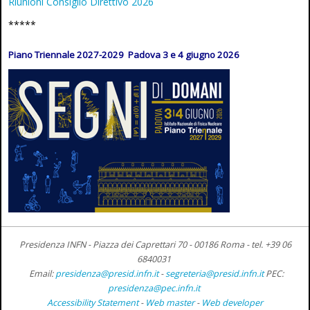
Riunioni Consiglio Direttivo 2026
*****
Piano Triennale 2027-2029 Padova 3 e 4 giugno 2026
Presidenza INFN - Piazza dei Caprettari 70 - 00186 Roma -
tel. +39 06
6840031
Email:
presidenza@presid.infn.it
-
segreteria@presid.infn.it
PEC:
presidenza@pec.infn.it
Accessibility Statement
-
Web master
-
Web developer