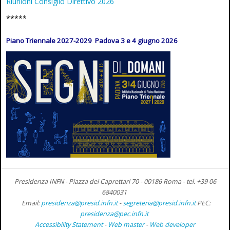
Riunioni Consiglio Direttivo 2026
*****
Piano Triennale 2027-2029 Padova 3 e 4 giugno 2026
Presidenza INFN - Piazza dei Caprettari 70 - 00186 Roma -
tel. +39 06
6840031
Email:
presidenza@presid.infn.it
-
segreteria@presid.infn.it
PEC:
presidenza@pec.infn.it
Accessibility Statement
-
Web master
-
Web developer