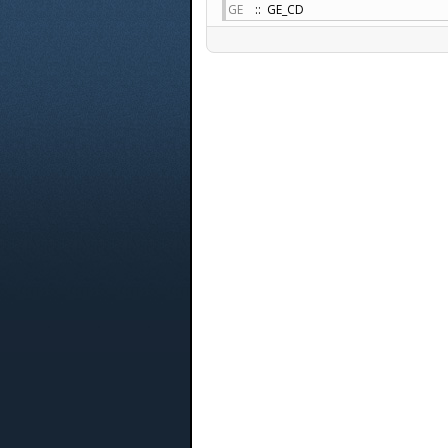
GE
:: GE_CD