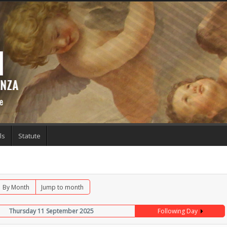
ls
Statute
By Month
Jump to month
Thursday 11 September 2025
Following Day