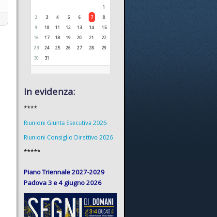
1
2
3
4
5
6
7
8
9
10
11
12
13
14
15
16
17
18
19
20
21
22
23
24
25
26
27
28
29
30
31
In evidenza:
****
Riunioni Giunta Esecutiva 2026
Riunioni Consiglio Direttivo 2026
*****
Piano Triennale 2027-2029
Padova 3 e 4 giugno 2026