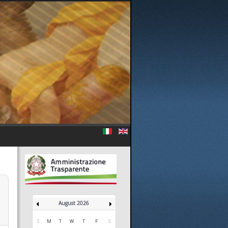
August 2026
S
M
T
W
T
F
S