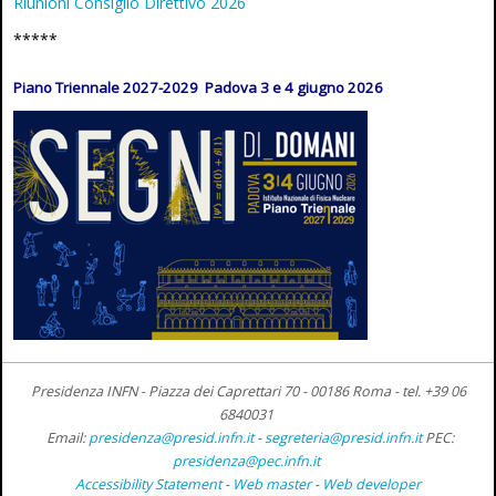
Riunioni Consiglio Direttivo 2026
*****
Piano Triennale 2027-2029 Padova 3 e 4 giugno 2026
Presidenza INFN - Piazza dei Caprettari 70 - 00186 Roma -
tel. +39 06
6840031
Email:
presidenza@presid.infn.it
-
segreteria@presid.infn.it
PEC:
presidenza@pec.infn.it
Accessibility Statement
-
Web master
-
Web developer