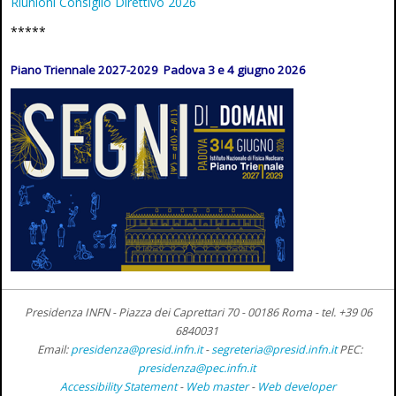
Riunioni Consiglio Direttivo 2026
*****
Piano Triennale 2027-2029 Padova 3 e 4 giugno 2026
Presidenza INFN - Piazza dei Caprettari 70 - 00186 Roma -
tel. +39 06
6840031
Email:
presidenza@presid.infn.it
-
segreteria@presid.infn.it
PEC:
presidenza@pec.infn.it
Accessibility Statement
-
Web master
-
Web developer