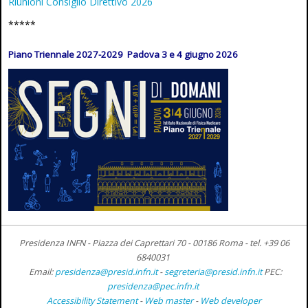
Riunioni Consiglio Direttivo 2026
*****
Piano Triennale 2027-2029 Padova 3 e 4 giugno 2026
Presidenza INFN - Piazza dei Caprettari 70 - 00186 Roma -
tel. +39 06
6840031
Email:
presidenza@presid.infn.it
-
segreteria@presid.infn.it
PEC:
presidenza@pec.infn.it
Accessibility Statement
-
Web master
-
Web developer