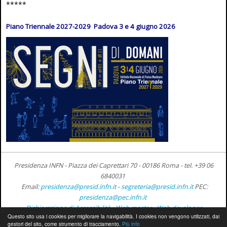
*****
Piano Triennale 2027-2029 Padova 3 e 4 giugno 2026
Presidenza INFN - Piazza dei Caprettari 70 - 00186 Roma -
tel. +39 06
6840031
Email:
presidenza@presid.infn.it
-
segreteria@presid.infn.it
PEC:
presidenza@pec.infn.it
Dichiarazione di Accessibilità
-
Web master
-
Web developer
Questo sito usa i cookies per migliorare la navigabilità. I cookies non vengono utilizzati, dai
gestori del sito, come strumento di tracciamento.
Più info