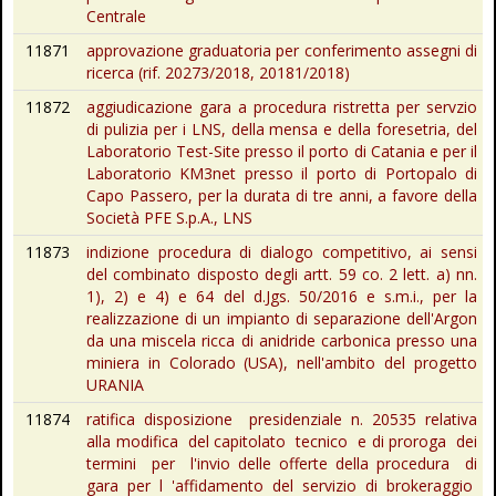
Centrale
11871
approvazione graduatoria per conferimento assegni di
ricerca (rif. 20273/2018, 20181/2018)
11872
aggiudicazione gara a procedura ristretta per servzio
di pulizia per i LNS, della mensa e della foresetria, del
Laboratorio Test-Site presso il porto di Catania e per il
Laboratorio KM3net presso il porto di Portopalo di
Capo Passero, per la durata di tre anni, a favore della
Società PFE S.p.A., LNS
11873
indizione procedura di dialogo competitivo, ai sensi
del combinato disposto degli artt. 59 co. 2 lett. a) nn.
1), 2) e 4) e 64 del d.Jgs. 50/2016 e s.m.i., per la
realizzazione di un impianto di separazione dell'Argon
da una miscela ricca di anidride carbonica presso una
miniera in Colorado (USA), nell'ambito del progetto
URANIA
11874
ratifica disposizione presidenziale n. 20535 relativa
alla modifica del capitolato tecnico e di proroga dei
termini per l'invio delle offerte della procedura di
gara per l 'affidamento del servizio di brokeraggio