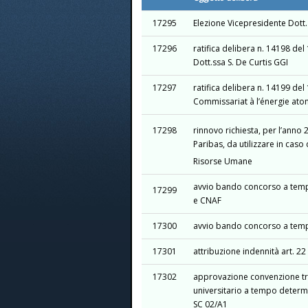
17295
Elezione Vicepresidente Dott.
17296
ratifica delibera n. 14198 del
Dott.ssa S. De Curtis GGI
17297
ratifica delibera n. 14199 
Commissariat à l’énergie ato
17298
rinnovo richiesta, per l’anno
Paribas, da utilizzare in caso 
Risorse Umane
avvio bando concorso a tempo i
17299
e CNAF
17300
avvio bando concorso a tempo 
17301
attribuzione indennità art. 22
17302
approvazione convenzione tra
universitario a tempo determina
SC 02/A1