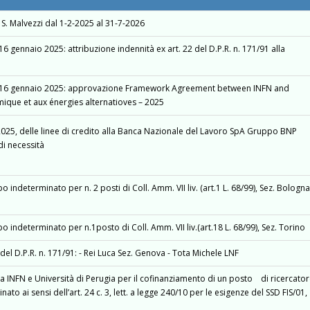
 S. Malvezzi dal 1-2-2025 al 31-7-2026
 16 gennaio 2025: attribuzione indennità ex art. 22 del D.P.R. n. 171/91 alla
del 16 gennaio 2025: approvazione Framework Agreement between INFN and
mique et aux énergies alternatioves – 2025
 2025, delle linee di credito alla Banca Nazionale del Lavoro SpA Gruppo BNP
di necessità
ndeterminato per n. 2 posti di Coll. Amm. VII liv. (art.1 L. 68/99), Sez. Bologn
indeterminato per n.1posto di Coll. Amm. VII liv.(art.18 L. 68/99), Sez. Torino
 del D.P.R. n. 171/91: - Rei Luca Sez. Genova - Tota Michele LNF
 INFN e Università di Perugia per il cofinanziamento di un posto di ricercato
to ai sensi dell’art. 24 c. 3, lett. a legge 240/10 per le esigenze del SSD FIS/01,