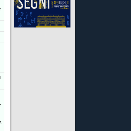
n
)
l.
 1
m.