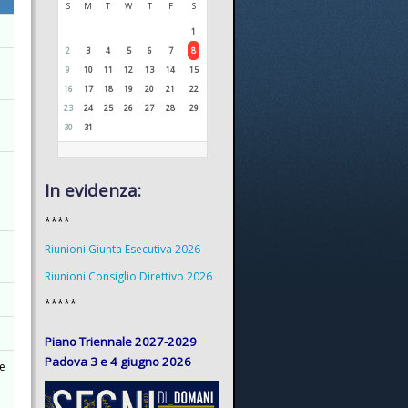
S
M
T
W
T
F
S
1
2
3
4
5
6
7
8
9
10
11
12
13
14
15
16
17
18
19
20
21
22
23
24
25
26
27
28
29
30
31
In evidenza:
****
a
Riunioni Giunta Esecutiva 2026
Riunioni Consiglio Direttivo 2026
*****
Piano Triennale 2027-2029
Padova 3 e 4 giugno 2026
re