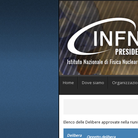
Home
Dove siamo
Organizzazi
Elenco delle Delibere approvate nella riun
Delibera
Oggetto delibera