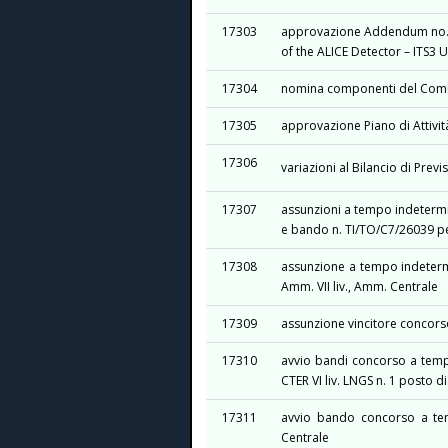
17303
approvazione Addendum no. 6
of the ALICE Detector – ITS3 
17304
nomina componenti del Comita
17305
approvazione Piano di Attività
17306
variazioni al Bilancio di Pre
17307
assunzioni a tempo indetermin
e bando n. TI/TO/C7/26039 per
17308
assunzione a tempo indeterm
Amm. VII liv., Amm. Centrale
17309
assunzione vincitore concorso 
17310
avvio bandi concorso a tempo
CTER VI liv. LNGS n. 1 posto di
17311
avvio bando concorso a temp
Centrale