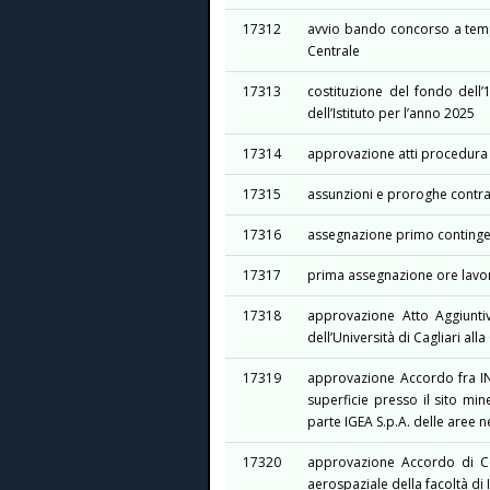
17312
avvio bando concorso a tempo
Centrale
17313
costituzione del fondo dell’
dell’Istituto per l’anno 2025
17314
approvazione atti procedura 
17315
assunzioni e proroghe contra
17316
assegnazione primo contingen
17317
prima assegnazione ore lavor
17318
approvazione Atto Aggiuntivo
dell’Università di Cagliari a
17319
approvazione Accordo fra INF
superficie presso il sito mi
parte IGEA S.p.A. delle aree n
17320
approvazione Accordo di Co
aerospaziale della facoltà di 