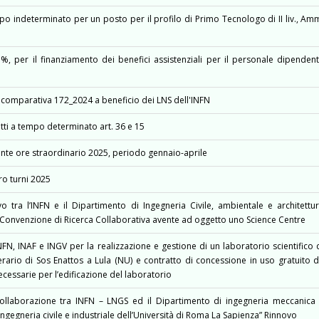
 indeterminato per un posto per il profilo di Primo Tecnologo di II liv., Am
1%, per il finanziamento dei benefici assistenziali per il personale dipenden
comparativa 172_2024 a beneficio dei LNS dell'INFN
tti a tempo determinato art. 36 e 15
te ore straordinario 2025, periodo gennaio-aprile
o turni 2025
 tra l’INFN e il Dipartimento di Ingegneria Civile, ambientale e architettu
lla Convenzione di Ricerca Collaborativa avente ad oggetto uno Science Centre
N, INAF e INGV per la realizzazione e gestione di un laboratorio scientifico 
nerario di Sos Enattos a Lula (NU) e contratto di concessione in uso gratuito 
ecessarie per l’edificazione del laboratorio
llaborazione tra INFN – LNGS ed il Dipartimento di ingegneria meccanica
Ingegneria civile e industriale dell’Università di Roma La Sapienza” Rinnovo