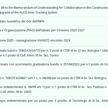
9 to the Memorandum of Understanding for Collaboration in the Constructio
Upgrade of the ALICE Inner Tracking System
to Scientifico del GGI dell’INFN
 e Organizzazione (PIAO) dell’Istituto per il triennio 2025-2027
visione 2025 - riassegnazione AVANZO vincolato 2024
ato band n. TI/BO/C6/26770 per n. 3 posti di CTER VI liv. (2 Sez. Bologna 1 LNL
 n.1 posto di Coll. Amm. VII liv. Sez. Torino
inato con scorrimento graduatoria bando n. 25169/2023 per n.1 posto di Col
n. TI/BO/C6/26821 (art. 1 L. n. 68/99) per un posto di CTER VI liv. Sez. Bologna
 indeterminato (L. 68/99 art. 1) per n. 1 posto di CTER VI liv. Sez. Padova n.
 Coll. Amm. VII liv. LNGS
o indeterminato per un posto per il profilo di Tecnologo di III liv., Am