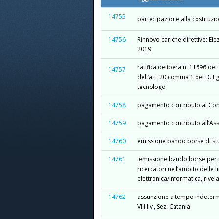
14755
partecipazione alla costituzi
14756
Rinnovo cariche direttive: El
2019
ratifica delibera n. 11696 de
14757
dell’art. 20 comma 1 del D. L
tecnologo
14758
pagamento contributo al Con
14759
pagamento contributo all’As
14760
emissione bando borse di stu
14761
emissione bando borse per il f
ricercatori nell’ambito delle 
elettronica/informatica, rivela
14762
assunzione a tempo indetermi
VIII liv., Sez. Catania