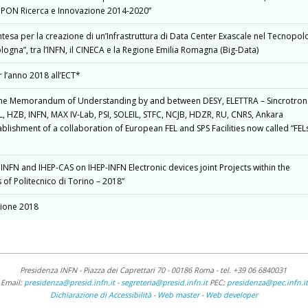
el PON Ricerca e Innovazione 2014-2020”
tesa per la creazione di un’Infrastruttura di Data Center Exascale nel Tecnopol
logna”, tra l’INFN, il CINECA e la Regione Emilia Romagna (Big-Data)
 l’anno 2018 all’ECT*
the Memorandum of Understanding by and between DESY, ELETTRA – Sincrotro
EL, HZB, INFN, MAX IV-Lab, PSI, SOLEIL, STFC, NCJB, HDZR, RU, CNRS, Ankara
ablishment of a collaboration of European FEL and SPS Facilities now called “FEL
NFN and IHEP-CAS on IHEP-INFN Electronic devices joint Projects within the
 of Politecnico di Torino – 2018”
isione 2018
Presidenza INFN - Piazza dei Caprettari 70 - 00186 Roma -
tel. +39 06 6840031
Email:
presidenza@presid.infn.it
-
segreteria@presid.infn.it
PEC:
presidenza@pec.infn.it
Dichiarazione di Accessibilità
-
Web master
-
Web developer