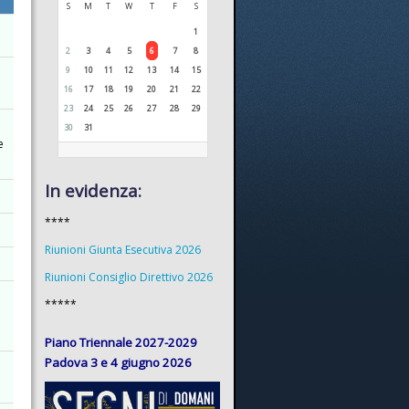
S
M
T
W
T
F
S
1
2
3
4
5
6
7
8
9
10
11
12
13
14
15
16
17
18
19
20
21
22
23
24
25
26
27
28
29
30
31
e
In evidenza:
****
Riunioni Giunta Esecutiva 2026
Riunioni Consiglio Direttivo 2026
*****
Piano Triennale 2027-2029
Padova 3 e 4 giugno 2026