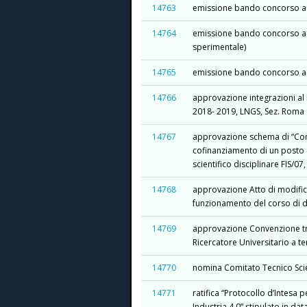
14763
emissione bando concorso a te
14764
emissione bando concorso a te
sperimentale)
14765
emissione bando concorso a te
14766
approvazione integrazioni al 
2018- 2019, LNGS, Sez. Roma
14767
approvazione schema di “Conv
cofinanziamento di un posto d
scientifico disciplinare FIS/0
14768
approvazione Atto di modifica 
funzionamento del corso di dot
14769
approvazione Convenzione tra 
Ricercatore Universitario a t
14770
nomina Comitato Tecnico Scie
14771
ratifica “Protocollo d’Intesa
Industria 4.0” stipulato in d