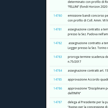
determinato con profilo di Ric
“FELLINI” (fondi Horizon 202
14780
emissione bandi concorso per
con profilo di Coll. Amm. VII l
14781
assegnazione contratto a tempo
presso la Sez. Padova nell’a
14782
assegnazione contratto a temp
Legger presso la Sez. Torino
14783
proroga termine scadenza dei 
n.75/2017
14784
assegnazione contratti art. 1
14785
approvazione Accordo quadro 
14786
approvazione “Disciplinare per
dell’INFN”
14787
delega al Presidente per la 
“Avviso per la concessione di 