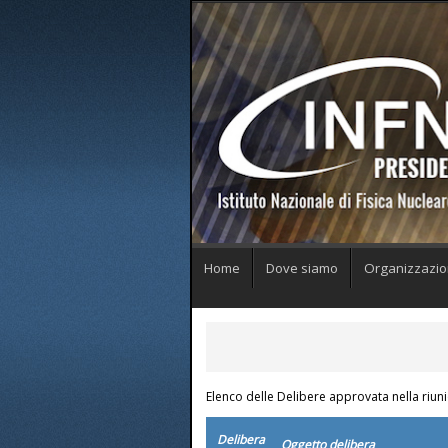
Home
Dove siamo
Organizzazi
Elenco delle Delibere approvata nella riun
Delibera
Oggetto delibera