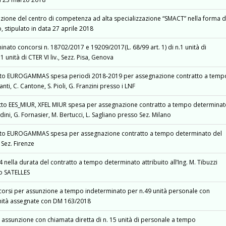
tuzione del centro di competenza ad alta specializzazione “SMACT” nella forma d
, stipulato in data 27 aprile 2018
ato concorsi n. 18702/2017 e 19209/2017(L. 68/99 art. 1) di n.1 unità di
.1 unità di CTER VI liv., Sezz. Pisa, Genova
tto EUROGAMMAS spesa periodi 2018-2019 per assegnazione contratto a temp
nti, C. Cantone, S. Pioli, G. Franzini presso i LNF
to EES_MIUR, XFEL MIUR spesa per assegnazione contratto a tempo determina
dini, G. Fornasier, M. Bertucci, L. Sagliano presso Sez. Milano
tto EUROGAMMAS spesa per assegnazione contratto a tempo determinato del
Sez. Firenze
 nella durata del contratto a tempo determinato attribuito all’Ing. M. Tibuzzi
to SATELLES
orsi per assunzione a tempo indeterminato per n.49 unità personale con
 73 unità assegnate con DM 163/2018
 assunzione con chiamata diretta di n. 15 unità di personale a tempo