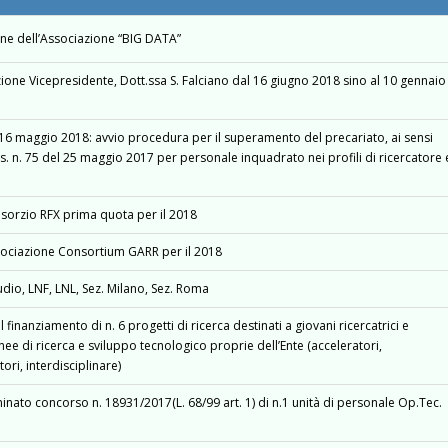
one dell’Associazione “BIG DATA”
ezione Vicepresidente, Dott.ssa S. Falciano dal 16 giugno 2018 sino al 10 gennaio
l 16 maggio 2018: avvio procedura per il superamento del precariato, ai sensi
gs. n. 75 del 25 maggio 2017 per personale inquadrato nei profili di ricercatore 
sorzio RFX prima quota per il 2018
sociazione Consortium GARR per il 2018
dio, LNF, LNL, Sez. Milano, Sez. Roma
inanziamento di n. 6 progetti di ricerca destinati a giovani ricercatrici e
linee di ricerca e sviluppo tecnologico proprie dell’Ente (acceleratori,
tori, interdisciplinare)
nato concorso n. 18931/2017(L. 68/99 art. 1) di n.1 unità di personale Op.Tec.