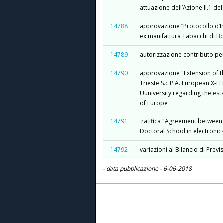
attuazione dell’Azione II.1 d
14788
approvazione “Protocollo d’In
ex manifattura Tabacchi di Bo
14789
autorizzazione contributo per
14790
approvazione "Extension of 
Trieste S.c.P.A. European X-F
Uuniversity regarding the est
of Europe
14791
ratifica "Agreement between I
Doctoral School in electronics
14792
variazioni al Bilancio di Prev
- data pubblicazione - 6-06-2018