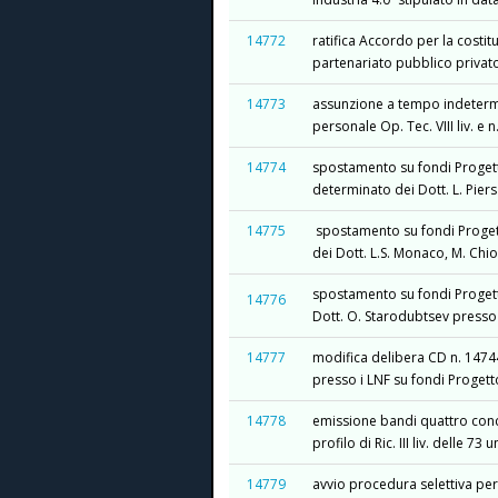
14772
ratifica Accordo per la costi
partenariato pubblico privato
14773
assunzione a tempo indetermin
personale Op. Tec. VIII liv. e n
14774
spostamento su fondi Proge
determinato dei Dott. L. Piersa
14775
spostamento su fondi Proget
dei Dott. L.S. Monaco, M. Chio
spostamento su fondi Proge
14776
Dott. O. Starodubtsev presso 
14777
modifica delibera CD n. 14744
presso i LNF su fondi Proget
14778
emissione bandi quattro conc
profilo di Ric. III liv. delle
14779
avvio procedura selettiva per