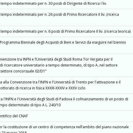
mpo indeterminato per n. 30 posti di Dirigente di Ricerca I liv.
mpo indeterminato per n. 26 posti di Primo Ricercatore II liv. (ricerca
mpo indeterminato per n. 6 posti di Primo Ricercatore II liv. (ricerca teorica)
Programma Biennale degli Acquisti di Beni e Servizi da eseguire nel biennio
enzione tra INFN e l’Università degli Studi Roma Tor Vergata per il
i ricercatore universitario a tempo determinato, di tipo A, nel settore
7, settore concorsuale 02/D1”
alla Convenzione tra l'INFN e l'Università di Trento per l'attivazione e il
torato di ricerca in fisica XXXIII-XXXIV e XXXV ciclo
l'INFN e l'Università degli Studi di Padova il cofinanziamento di un posto di
empo determinato di tipo A L. 240/10
ntifico del CNAF
 per la costituzione di un centro di competenza nell’ambito del piano nazionale
ata 23 marzo 2018