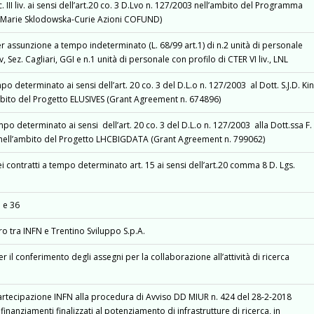
. III liv. ai sensi dell’art.20 co. 3 D.Lvo n. 127/2003 nell’ambito del Programma
0 Marie Sklodowska-Curie Azioni COFUND)
 assunzione a tempo indeterminato (L. 68/99 art.1) di n.2 unità di personale
iv, Sez. Cagliari, GGI e n.1 unità di personale con profilo di CTER VI liv., LNL
 determinato ai sensi dell’art. 20 co. 3 del D.L.o n. 127/2003 al Dott. S.J.D. Ki
mbito del Progetto ELUSIVES (Grant Agreement n. 674896)
o determinato ai sensi dell’art. 20 co. 3 del D.L.o n. 127/2003 alla Dott.ssa F.
 nell’ambito del Progetto LHCBIGDATA (Grant Agreement n. 799062)
contratti a tempo determinato art. 15 ai sensi dell’art.20 comma 8 D. Lgs.
5 e 36
tra INFN e Trentino Sviluppo S.p.A.
 il conferimento degli assegni per la collaborazione all’attività di ricerca
partecipazione INFN alla procedura di Avviso DD MIUR n. 424 del 28-2-2018
finanziamenti finalizzati al potenziamento di infrastrutture di ricerca, in