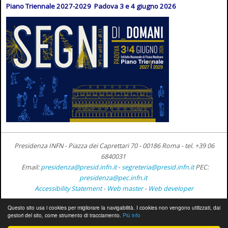
Piano Triennale 2027-2029 Padova 3 e 4 giugno 2026
Presidenza INFN - Piazza dei Caprettari 70 - 00186 Roma -
tel. +39 06
6840031
Email:
presidenza@presid.infn.it
-
segreteria@presid.infn.it
PEC:
presidenza@pec.infn.it
Accessibility Statement
-
Web master
-
Web developer
Questo sito usa i cookies per migliorare la navigabilità. I cookies non vengono utilizzati, dai
gestori del sito, come strumento di tracciamento.
Più info