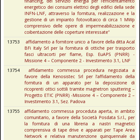
financing, del servizio energia per l’efficientamento
energetico dei consumi elettrici degli edifici della sede
INFN-LNF, attraverso la fornitura, realizzazione e la
gestione di un impianto fotovoltaico di circa 1 MWp
comprensivo delle opere di impermeabilizzazione e
coibentazione delle coperture interessate”
13753
affidamento a fornitore unico a favore della ditta Acal
BFi Italy Srl per la fornitura di ottiche per trasporto
fasci ultracorti per flame, Esp. EuAPS (PNRR) -
Missione 4 – Componente 2 - Investimento 3.1, LNF
13754
affidamento commessa procedura negoziata a
favore della Kenosistec Srl per l’affidamento della
fornitura di un apparato per la deposizione di
ricoprenti ottici sottili tramite magnetron sputtering –
Progetto ETIC (PNRR) -Missione 4 – Componente 2 –
Investimento 3.1, Sez. Padova
13755
affidamento commessa proceduta aperta, in ambito
comunitario, a favore della Società Posdata S.r.l., per
la fornitura di una libreria a nastri magnetici
comprensiva di tape drive e apparati per Tape Area
Network e relativa manutenzione quinquennale da